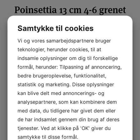
Poinsettia 13 cm 4-6 grenet
LÆS MERE
Samtykke til cookies
Vi og vores samarbejdspartnere bruger
Poinsettia 17 cm 6-8 grenet
teknologier, herunder cookies, til at
indsamle oplysninger om dig til forskellige
formål, herunder: Tilpasning af annoncering,
LÆS MERE
bedre brugeroplevelse, funktionalitet,
statistik og marketing. Disse oplysninger
kan blive delt med annoncerings- og
analysepartnere, som kan kombinere dem
med data, du tidligere har givet dem eller
de har indsamlet gennem din brug af deres
tjenester. Ved at klikke på 'OK' giver du
samtykke til disse formål.