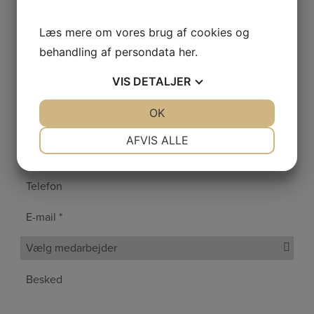
Læs mere om vores brug af cookies og
behandling af persondata
her
.
VIS
DETALJER
Kontakt os
JA
NEJ
OK
JA
NEJ
NØDVENDIGE
PRÆFERENCER
AFVIS ALLE
JA
NEJ
JA
NEJ
MARKETING
STATISTIK