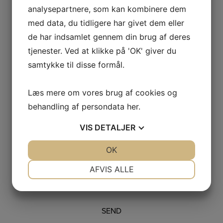
analysepartnere, som kan kombinere dem
med data, du tidligere har givet dem eller
de har indsamlet gennem din brug af deres
Kontakt os
tjenester. Ved at klikke på 'OK' giver du
samtykke til disse formål.
Læs mere om vores brug af cookies og
behandling af persondata
her
.
VIS
DETALJER
JA
NEJ
OK
JA
NEJ
NØDVENDIGE
PRÆFERENCER
AFVIS ALLE
JA
NEJ
JA
NEJ
MARKETING
STATISTIK