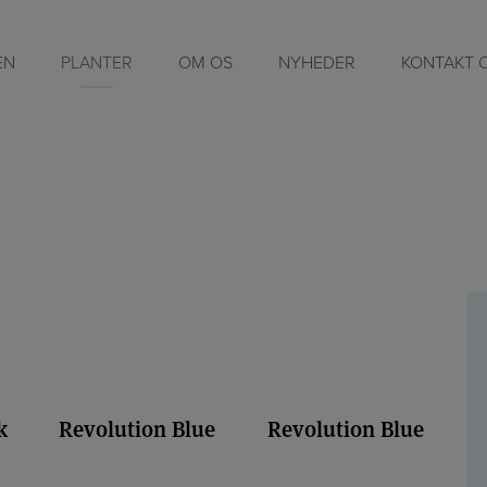
drangea Magical 14
EN
PLANTER
OM OS
NYHEDER
KONTAKT 
 du se et galleri over planten “Hydrangea Magical 14cm” så du ka
 i hvordan den ser ud og nogle af de typer og farver vi tilbyder. Du
id kontakte os på telefon eller mail for at høre mere om vores m
indenfor planten.
k
Revolution Blue
Revolution Blue