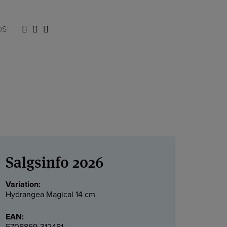
 cm
OS
n få et
 kan til
uligheder
Salgsinfo 2026
Variation:
Hydrangea Magical 14 cm
EAN: