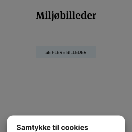
Miljøbilleder
SE FLERE BILLEDER
Inspirationsvideoer
Samtykke til cookies