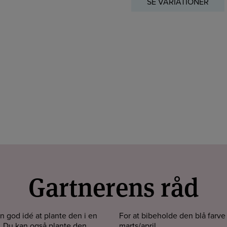
SE VARIATIONER
Gartnerens råd
n god idé at plante den i en
For at bibeholde den blå farve 
. Du kan også plante den
marts/april.