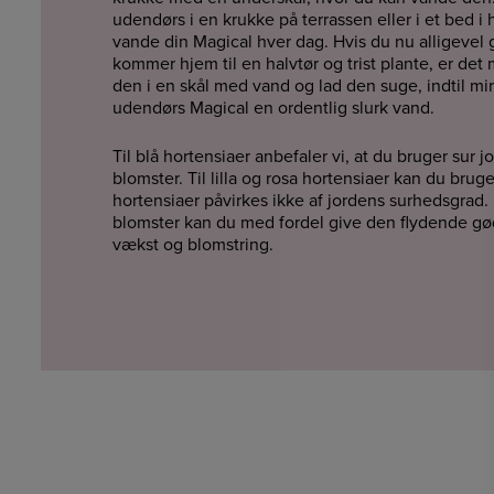
udendørs i en krukke på terrassen eller i et bed i
vande din Magical hver dag. Hvis du nu alligeve
kommer hjem til en halvtør og trist plante, er det
den i en skål med vand og lad den suge, indtil mira
udendørs Magical en ordentlig slurk vand.
Til blå hortensiaer anbefaler vi, at du bruger sur jo
blomster. Til lilla og rosa hortensiaer kan du brug
hortensiaer påvirkes ikke af jordens surhedsgrad.
blomster kan du med fordel give den flydende g
vækst og blomstring.