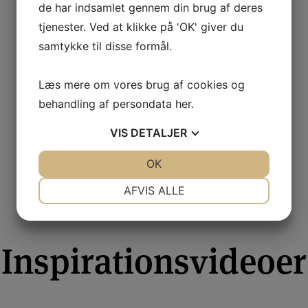
de har indsamlet gennem din brug af deres
Miljøbilleder
tjenester. Ved at klikke på 'OK' giver du
samtykke til disse formål.
Læs mere om vores brug af cookies og
behandling af persondata
her
.
SE FLERE BILLEDER
VIS
DETALJER
JA
NEJ
OK
JA
NEJ
NØDVENDIGE
PRÆFERENCER
AFVIS ALLE
JA
NEJ
JA
NEJ
MARKETING
STATISTIK
Inspirationsvideoer