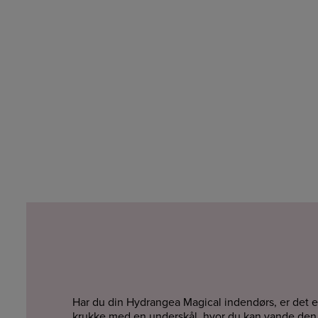
Har du din Hydrangea Magical indendørs, er det e
krukke med en underskål, hvor du kan vande den