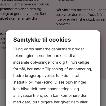
 haven. I varme perioder bør du
l glemmer at vande den og
Når vinteren nærmer sig, lade
 muligt at genoplive den. Sæt
beskytter den mod frost. Når de
klet sker, eller giv din
lige over de friske skud, og s
blomster.
rd, da det giver flotte blå
e neutral jord. Hvide
Samtykke til cookies
 For at få smukke og store
ødning en gang om ugen under
Vi og vores samarbejdspartnere bruger
teknologier, herunder cookies, til at
indsamle oplysninger om dig til forskellige
formål, herunder: Tilpasning af annoncering,
bedre brugeroplevelse, funktionalitet,
statistik og marketing. Disse oplysninger
kan blive delt med annoncerings- og
analysepartnere, som kan kombinere dem
med data, du tidligere har givet dem eller